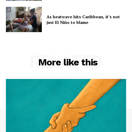
As heatwave hits Caribbean, it’s not
just El Niño to blame
RELATED
More like this