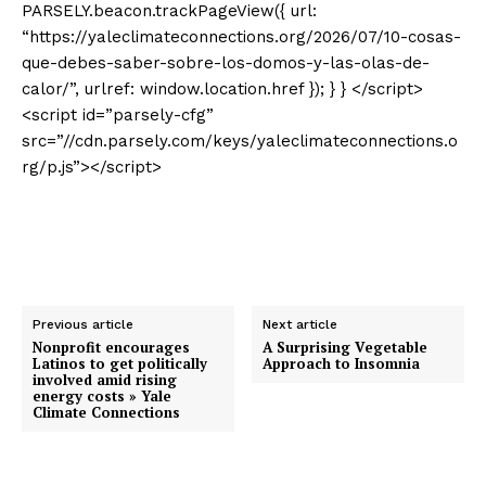
PARSELY.beacon.trackPageView({ url:
“https://yaleclimateconnections.org/2026/07/10-cosas-
que-debes-saber-sobre-los-domos-y-las-olas-de-
calor/”, urlref: window.location.href }); } } </script>
<script id=”parsely-cfg”
src=”//cdn.parsely.com/keys/yaleclimateconnections.o
rg/p.js”></script>
Previous article
Next article
Nonprofit encourages
A Surprising Vegetable
Latinos to get politically
Approach to Insomnia
involved amid rising
energy costs » Yale
Climate Connections