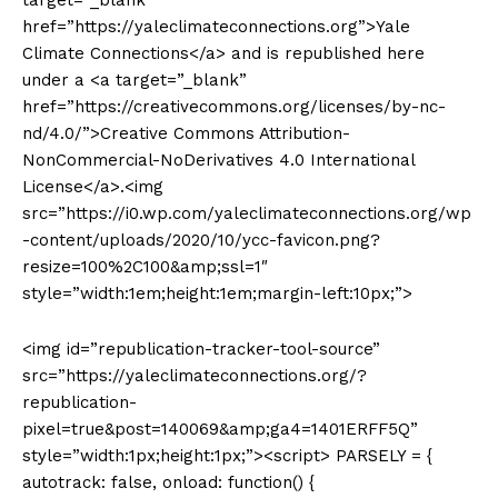
target=”_blank”
href=”https://yaleclimateconnections.org”>Yale
Climate Connections</a> and is republished here
under a <a target=”_blank”
href=”https://creativecommons.org/licenses/by-nc-
nd/4.0/”>Creative Commons Attribution-
NonCommercial-NoDerivatives 4.0 International
License</a>.<img
src=”https://i0.wp.com/yaleclimateconnections.org/wp
-content/uploads/2020/10/ycc-favicon.png?
resize=100%2C100&amp;ssl=1″
style=”width:1em;height:1em;margin-left:10px;”>
<img id=”republication-tracker-tool-source”
src=”https://yaleclimateconnections.org/?
republication-
pixel=true&post=140069&amp;ga4=1401ERFF5Q”
style=”width:1px;height:1px;”><script> PARSELY = {
autotrack: false, onload: function() {