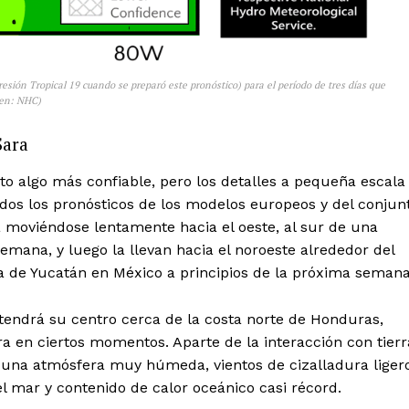
resión Tropical 19 cuando se preparó este pronóstico) para el período de tres días que
gen: NHC)
Sara
lto algo más confiable, pero los detalles a pequeña escala
os los pronósticos de los modelos europeos y del conjun
 moviéndose lentamente hacia el oeste, al sur de una
semana, y luego la llevan hacia el noroeste alrededor del
la de Yucatán en México a principios de la próxima semana
antendrá su centro cerca de la costa norte de Honduras,
ra en ciertos momentos. Aparte de la interacción con tierr
n una atmósfera muy húmeda, vientos de cizalladura liger
l mar y contenido de calor oceánico casi récord.