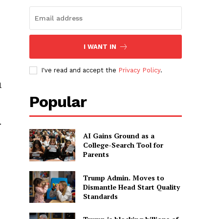
I WANT IN
I've read and accept the
Privacy Policy
.
l
Popular
.
AI Gains Ground as a
College-Search Tool for
Parents
Trump Admin. Moves to
Dismantle Head Start Quality
Standards