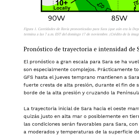
Figura 1. Cantidades de lluvia pronosticadas para Sara (que aún era la Dep
termina a las 7 a.m. EST del domingo 17 de noviembre. (Crédito de la ima
Pronóstico de trayectoria e intensidad de 
El pronóstico a gran escala para Sara se ha vue
son especialmente complejos. Prácticamente tod
GFS hasta el jueves temprano mantienen a Sara
fuerte cresta de alta presión, durante el fin de 
borde de la alta presión y cruzando la Penínsu
La trayectoria inicial de Sara hacia el oeste m
quizás justo en alta mar o posiblemente en tier
las condiciones serán favorables para Sara, co
a moderados y temperaturas de la superficie de