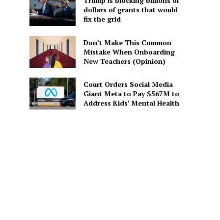
Trump is blocking billions of
dollars of grants that would
fix the grid
Don’t Make This Common
Mistake When Onboarding
New Teachers (Opinion)
Court Orders Social Media
Giant Meta to Pay $567M to
Address Kids’ Mental Health